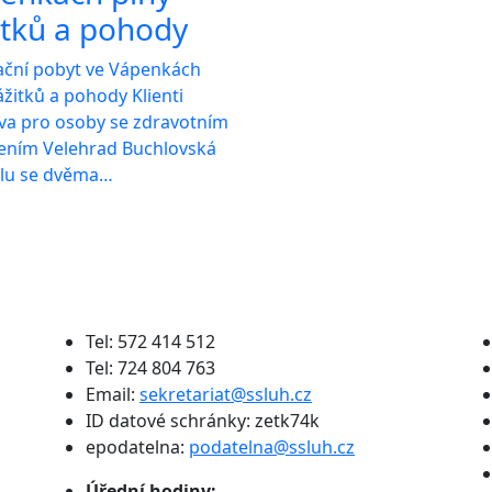
itků a pohody
ační pobyt ve Vápenkách
ážitků a pohody Klienti
a pro osoby se zdravotním
žením Velehrad Buchlovská
olu se dvěma…
Tel: 572 414 512
Tel: 724 804 763
Email:
sekretariat@ssluh.cz
ID datové schránky: zetk74k
epodatelna:
podatelna@ssluh.cz
Úřední hodiny: