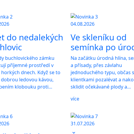
2026
04.08.2026
et do nedalekých
Ve skleníku od
hlovic
semínka po úro
dy buchlovického zámku
Na začátku úrodná hlína, s
ují příjemné prostředí v
a přísady, přes závlahu
 horkých dnech. Když se to
jednoduchého typu, občas 
s dobrou ledovou kávou,
klientkami pozalévat a nak
pením klobouku proti…
sklidit očekávané plody a…
více
2026
31.07.2026