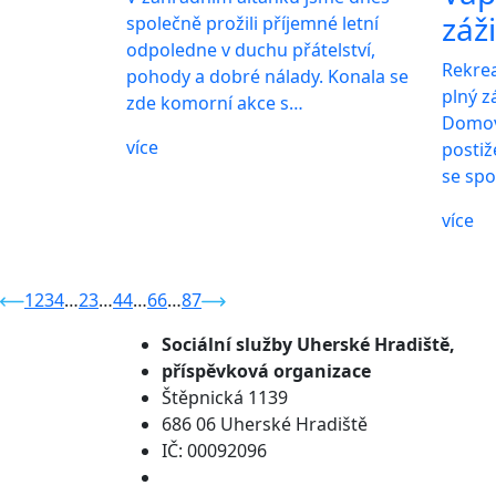
záž
společně prožili příjemné letní
odpoledne v duchu přátelství,
Rekre
pohody a dobré nálady. Konala se
plný z
zde komorní akce s…
Domov
více
posti
se sp
více
1
2
3
4
…
23
…
44
…
66
…
87
Sociální služby
Uherské Hradiště,
příspěvková organizace
Štěpnická 1139
686 06 Uherské Hradiště
IČ: 00092096