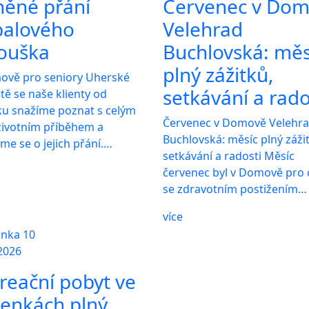
něné přání
Červenec v Do
balového
Velehrad
ouška
Buchlovská: měs
plný zážitků,
ově pro seniory Uherské
setkávání a rado
tě se naše klienty od
ku snažíme poznat s celým
Červenec v Domově Velehr
 životním příběhem a
Buchlovská: měsíc plný záži
me se o jejich přání.…
setkávání a radosti Měsíc
červenec byl v Domově pro
se zdravotním postižením…
více
2026
reační pobyt ve
enkách plný