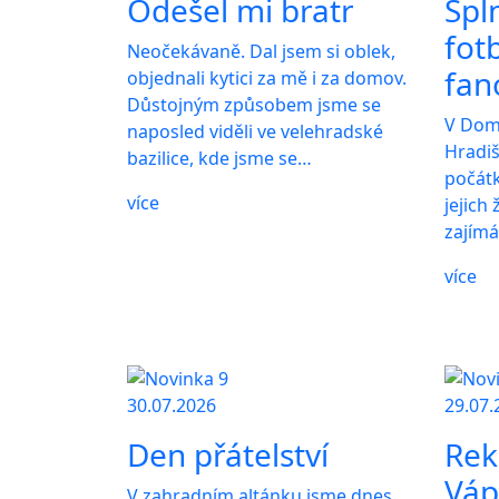
Odešel mi bratr
Spl
fot
Neočekávaně. Dal jsem si oblek,
fan
objednali kytici za mě i za domov.
Důstojným způsobem jsme se
V Dom
naposled viděli ve velehradské
Hradiš
bazilice, kde jsme se…
počát
více
jejich
zajímá
více
30.07.2026
29.07.
Den přátelství
Rek
Váp
V zahradním altánku jsme dnes