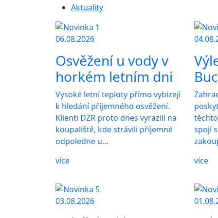
Aktuality
06.08.2026
04.08.
Osvěžení u vody v
Výl
horkém letním dni
Buc
Vysoké letní teploty přímo vybízejí
Zahra
k hledání příjemného osvěžení.
poskyt
Klienti DZR proto dnes vyrazili na
těchto
koupaliště, kde strávili příjemné
spojí 
odpoledne u…
zakou
více
více
03.08.2026
01.08.