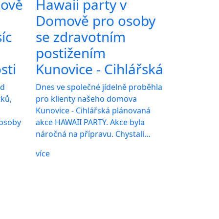
mově
Hawaii party v
Domově pro osoby
íc
se zdravotním
postižením
sti
Kunovice - Cihlářská
ad
Dnes ve společné jídelně proběhla
tků,
pro klienty našeho domova
Kunovice - Cihlářská plánovaná
 osoby
akce HAWAII PARTY. Akce byla
náročná na přípravu. Chystali…
více