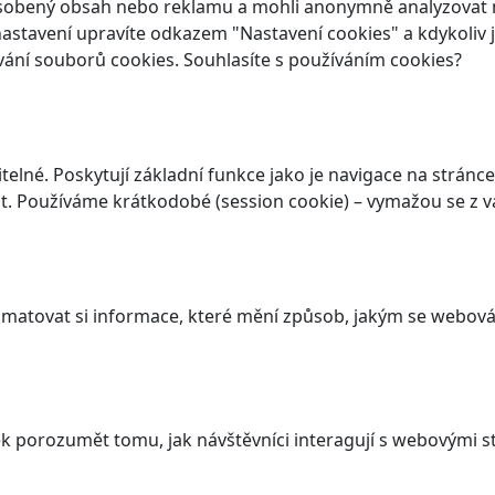
ůsobený obsah nebo reklamu a mohli anonymně analyzovat n
ch nastavení upravíte odkazem "Nastavení cookies" a kdykoli
vání souborů cookies. Souhlasíte s používáním cookies?
elné. Poskytují základní funkce jako je navigace na stránce
. Používáme krátkodobé (session cookie) – vymažou se z va
atovat si informace, které mění způsob, jakým se webová 
 porozumět tomu, jak návštěvníci interagují s webovými st