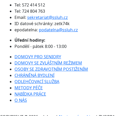
Tel: 572 414 512
Tel: 724 804 763
Email:
sekretariat@ssluh.cz
ID datové schránky: zetk74k
epodatelna:
podatelna@ssluh.cz
Úřední hodiny:
Pondělí - pátek 8:00 - 13:00
DOMOVY PRO SENIORY
DOMOVY SE ZVLÁŠTNÍM REŽIMEM
OSOBY SE ZDRAVOTNÍM POSTIŽENÍM
CHRÁNĚNÁ BYDLENÍ
ODLEHČOVACÍ SLUŽBA
METODY PÉČE
NABÍDKA PRÁCE
O NÁS