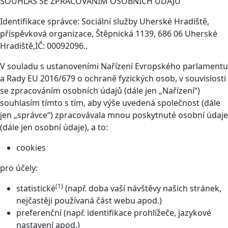
SOUHLAS SE ZPRACOVÁNÍM OSOBNÍCH ÚDAJŮ
Identifikace správce: Sociální služby Uherské Hradiště,
příspěvková organizace, Štěpnická 1139, 686 06 Uherské
Hradiště,IČ: 00092096..
V souladu s ustanoveními Nařízení Evropského parlamentu
a Rady EU 2016/679 o ochraně fyzických osob, v souvislosti
se zpracováním osobních údajů (dále jen „Nařízení“)
souhlasím tímto s tím, aby výše uvedená společnost (dále
jen „správce“) zpracovávala mnou poskytnuté osobní údaje
(dále jen osobní údaje), a to:
cookies
pro účely:
(1)
statistické
(např. doba vaší návštěvy našich stránek,
nejčastěji používaná část webu apod.)
preferenční (např. identifikace prohlížeče, jazykové
nastavení apod.)