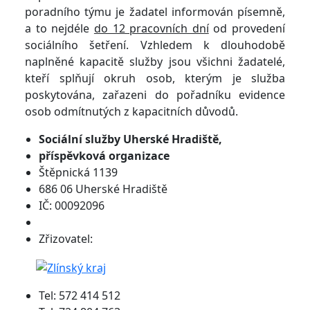
poradního týmu je žadatel informován písemně,
a to nejdéle
do 12 pracovních dní
od provedení
sociálního šetření. Vzhledem k dlouhodobě
naplněné kapacitě služby jsou všichni žadatelé,
kteří splňují okruh osob, kterým je služba
poskytována, zařazeni do pořadníku evidence
osob odmítnutých z kapacitních důvodů.
Sociální služby
Uherské Hradiště,
příspěvková organizace
Štěpnická 1139
686 06 Uherské Hradiště
IČ: 00092096
Zřizovatel:
Tel: 572 414 512