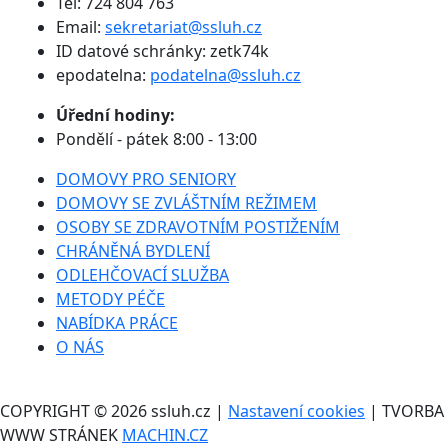
Tel: 724 804 763
Email:
sekretariat@ssluh.cz
ID datové schránky: zetk74k
epodatelna:
podatelna@ssluh.cz
Úřední hodiny:
Pondělí - pátek 8:00 - 13:00
DOMOVY PRO SENIORY
DOMOVY SE ZVLÁŠTNÍM REŽIMEM
OSOBY SE ZDRAVOTNÍM POSTIŽENÍM
CHRÁNĚNÁ BYDLENÍ
ODLEHČOVACÍ SLUŽBA
METODY PÉČE
NABÍDKA PRÁCE
O NÁS
COPYRIGHT © 2026 ssluh.cz |
Nastavení cookies
| TVORBA
WWW STRÁNEK
MACHIN.CZ