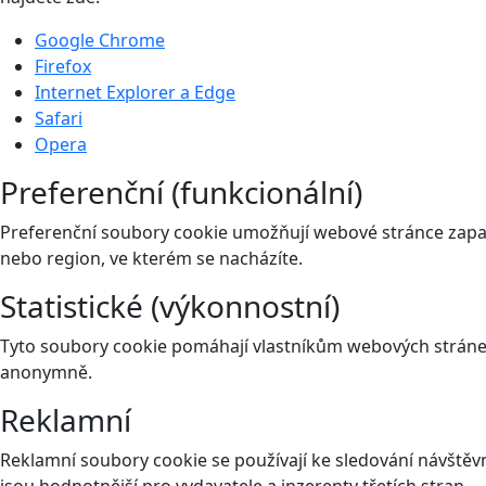
Google Chrome
Firefox
Internet Explorer a Edge
Safari
Opera
Preferenční (funkcionální)
Preferenční soubory cookie umožňují webové stránce zapam
nebo region, ve kterém se nacházíte.
Statistické (výkonnostní)
Tyto soubory cookie pomáhají vlastníkům webových stránek
anonymně.
Reklamní
Reklamní soubory cookie se používají ke sledování návštěvní
jsou hodnotnější pro vydavatele a inzerenty třetích stran.