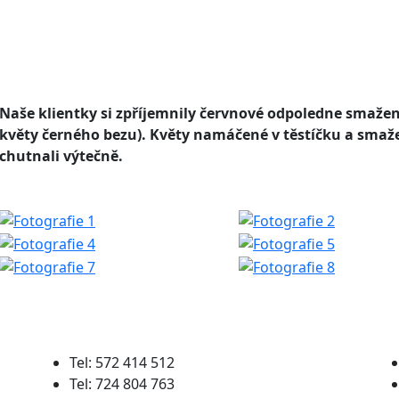
Naše klientky si zpříjemnily červnové odpoledne smaže
květy černého bezu). Květy namáčené v těstíčku a sma
chutnali výtečně.
Tel: 572 414 512
Tel: 724 804 763