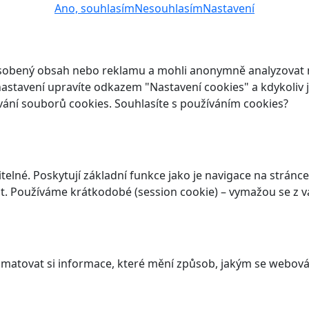
Ano, souhlasím
Nesouhlasím
Nastavení
ůsobený obsah nebo reklamu a mohli anonymně analyzovat n
ch nastavení upravíte odkazem "Nastavení cookies" a kdykoli
vání souborů cookies. Souhlasíte s používáním cookies?
elné. Poskytují základní funkce jako je navigace na stránce
. Používáme krátkodobé (session cookie) – vymažou se z va
atovat si informace, které mění způsob, jakým se webová 