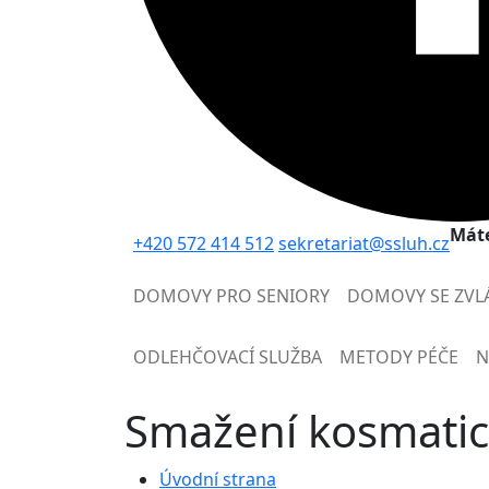
Máte
+420 572 414 512
sekretariat@ssluh.cz
DOMOVY PRO SENIORY
DOMOVY SE ZVL
ODLEHČOVACÍ SLUŽBA
METODY PÉČE
N
Smažení kosmatic
Úvodní strana